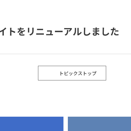
ご支援の進め方と主な活動
ソリューション
ダイバーシティ宣言
IDPR
役員紹介
会社概要
イトをリニューアルしました
プラップグループ
トピックストップ