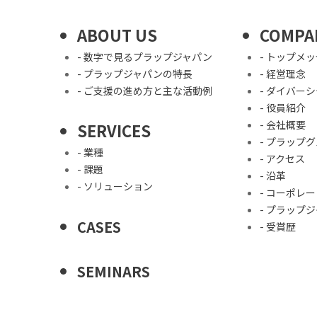
ABOUT US
COMPA
- 数字で見るプラップジャパン
- トップメ
- プラップジャパンの特長
- 経営理念
- ご支援の進め方と主な活動例
- ダイバー
- 役員紹介
- 会社概要
SERVICES
- プラップ
- 業種
- アクセス
- 課題
- 沿革
- ソリューション
- コーポレ
- プラップ
CASES
- 受賞歴
SEMINARS