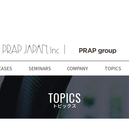
CASES
SEMINARS
COMPANY
TOPICS
.
ABOUT US
SERVICES
COMPANY
TOPICS
TOPICS
プラップジャパンに
サービス
企業情報
新着情報
トピックス
数字で見るプラップジャパ
業種
トップメッセージ
PRAP PR JOURNAL
プラップジャパンの特長
課題
経営理念
海外事業