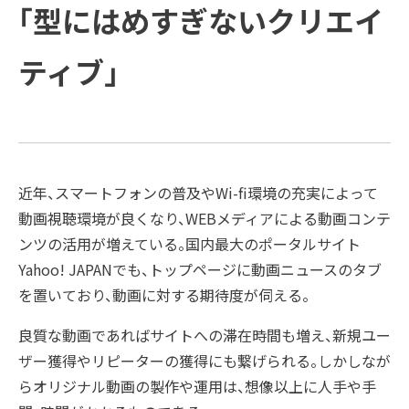
方と主な活動
会社概要
受賞歴
「型にはめすぎないクリエイ
例
COMPANY
ご支援の進め方と主な活動例
課題
企業情報
プラップグル
ープ
ティブ」
TOPICS
企業情報
ソリューション
新着情報
Recruit
新着情報
トップメッセージ
SUSTAINABILITY
経営理念
PRAP PR JOURNAL
近年、スマートフォンの普及やWi-fi環境の充実によって
動画視聴環境が良くなり、WEBメディアによる動画コンテ
IR
ダイバーシティ宣言
海外事業
ンツの活用が増えている。国内最大のポータルサイト
Yahoo! JAPANでも、トップページに動画ニュースのタブ
役員紹介
IDPR
を置いており、動画に対する期待度が伺える。
Contact
良質な動画であればサイトへの滞在時間も増え、新規ユー
会社概要
ザー獲得やリピーターの獲得にも繋げられる。しかしなが
らオリジナル動画の製作や運用は、想像以上に人手や手
プラップグループ