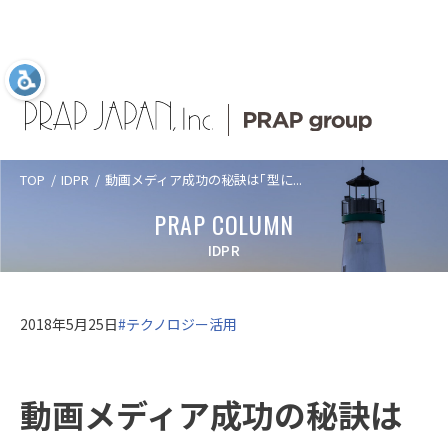
TOP
IDPR
動画メディア成功の秘訣は「型に...
Language
日本語
ABOUT US
SERVICES
COMPANY
TOPICS
PRAP COLUMN
ABOUT US
プラップジャパン
サービス
企業情報
新着情報
プラップジャパンについて
IDPR
について
業種
トップメッセ
PRAP PR JOURNAL
アクセス
SERVICES
プラップジャパンについて
サービス
ージ
課題
海外事業
数字で見るプ
2018年5月25日
#テクノロジー活用
経営理念
沿革
ラップジャパ
ソリューショ
IDPR
ン
CASES
サービス
数字で見るプラップジャパン
ン
ダイバーシテ
コーポレート
ィ宣言
ガバナンス
プラップジャ
動画メディア成功の秘訣は
パンの特長
役員紹介
プラップジャ
SEMINARS
プラップジャパンの特長
業種
パンの書籍
ご支援の進め