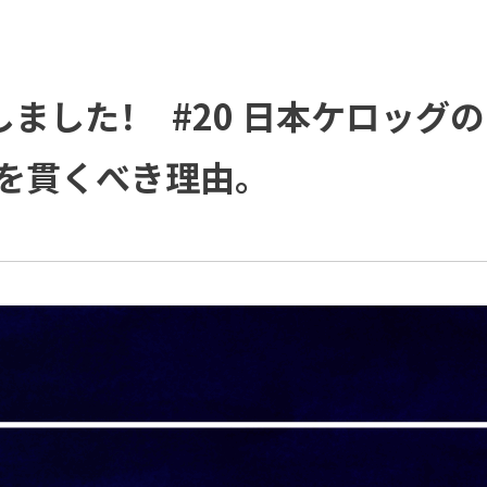
ご支援の進め方と主な活動
ソリューション
ダイバーシティ宣言
IDPR
役員紹介
会社概要
更新しました！ #20 日本ケロッ
プラップグループ
を貫くべき理由。