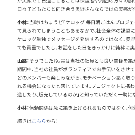
が笑顔で１日過ごせることは保護者や周囲の方々の願
日々子どもたちと向き合う奥野さんならではの実感が伴
小林：
当時はちょうど「ケロッグ 毎日朝ごはんプロジ
て見られてしまうこともあるなかで、社会全体の課題
ケロッグ単独でメッセージを発信するのではなく、奥野
ても貴重でしたし、お話をした日をきっかけに純粋に
山路：
そうでしたね。実は当社の社員とも良い関係を築
期間中、当社の社員がボランティアでお手伝いをさせて
どのメンバーも楽しみながら、モチベーション高く取
れる機会になったと感じています。プロジェクトに携
造したり、販売しているのか」と知っていただく一助に
小林：
信頼関係は急に築き上げられるものではなく、何
続きは
こちら
から！