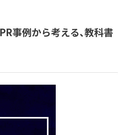
例
コーポレートガバナンス
プラップジャパンの書籍
受賞歴
グのPR事例から考える、教科書