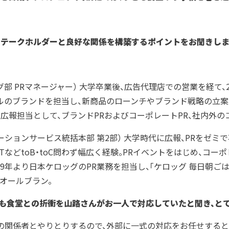
ステークホルダーと良好な関係を構築するポイントをお聞きしま
部 PRマネージャー） 大学卒業後、広告代理店での営業を経て、
ルのブランドを担当し、新商品のローンチやブランド戦略の立
後、広報担当として、ブランドPRおよびコーポレートPR、社内外
ションサービス統括本部 第2部） 大学時代に広報、PRをゼミ
ITなどtoB・toC問わず幅広く経験。PRイベントをはじめ、コ
019年より日本ケロッグのPR業務を担当し、「ケロッグ 毎日朝
オールブラン。
ども食堂との折衝を山路さんがお一人で対応していたと聞き、と
数の関係者とやりとりするので、外部に一式の対応をお任せすると