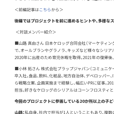
＜前編記事は
こちら
から＞
後編ではプロジェクトを前に進めるヒントや、多様な
＜対談メンバー紹介＞
■山路 真由さん 日本ケロッグ合同会社（マーケティング
で、オールブランやグラノラ、キッズなど様々なシリア
2020年に出産のため育児休暇を取得。2021年の復帰
■小林 拓さん 株式会社プラップジャパン（コミュニケー
卒入社。食品、飲料、化粧品、地方自治体、デベロッパー、
ら戦略立案、企画実施まで経験し、幅広いPRに従事。2
担当。好きなケロッグのシリアルはコーンフロスティと
――今回のプロジェクトに参画している20か所以上の子
山路：
私自身、社内で担当が1人ということもあり、複