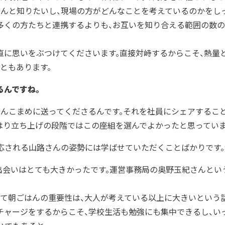
ゃんと知りたいし、現場の方がどんなことを考えているのかをし
り多くの方たちと連携するよりも、お互いを知り合える範囲の数
直に思いをぶつけてくださいます。直接対峙するからこそ、熱量
ともあります。
るんですね。
んこまめに送ってくださるんです。それを社員にシェアするこ
はり立ち上げの段階ではこの座組を選んでよかったと思っていま
応される山路さんの姿勢には学ばせていただくことばかりです。
の出会いはとても大きかったです。運営事務局の奥野玉紀さんと
て朝ごはんの重要性は、大人が考えている以上に大きいという
チャージをするからこそ、学校生活も勉強にも集中できるし、い