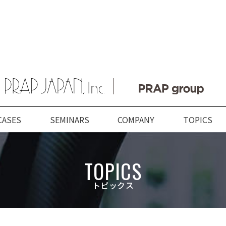
CASES
SEMINARS
COMPANY
TOPICS
ABOUT US
SERVICES
COMPANY
TOPICS
TOPICS
プラップジャパンに
サービス
企業情報
新着情報
トピックス
数字で見るプラップジャパ
業種
トップメッセージ
PRAP PR JOURNAL
プラップジャパンの特長
課題
経営理念
海外事業