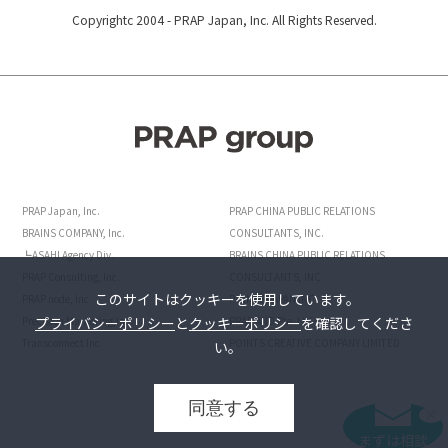
Copyrightc 2004 -
PRAP Japan, Inc. All Rights Reserved.
PRAP Japan, Inc.
PRAP CHINA PUBLIC RELATIONS
BRAINS COMPANY, Inc.
CONSULTANTS, INC.
┗ASAHI Agency Div.
BRAINS CHINA PUBLIC RELATIONS
PRAP Consulting, Inc.
CONSULTANTS, INC.
このサイトはクッキーを使用しています。
PRAP node, Inc.
POINTS JAPAN INC.
プライバシーポリシー
と
クッキーポリシー
を確認してくださ
Precision Marketing,Inc.
PRAP AND Pte. Ltd.
Transconnect Inc.
POINTS CREATIVE COMPANY LIMITED
い。
同意する
まずは相談