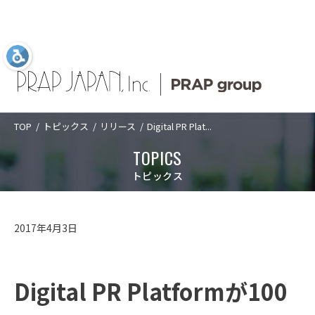
TOP
トピックス
リリース
Digital PR Plat...
Language
日本語
ABOUT US
SERVICES
COMPANY
TOPICS
TOPICS
ABOUT US
プラップジャパン
サービス
企業情報
新着情報
プラップジャパンについて
トピックス
について
業種
トップメッセ
PRAP PR JOURNAL
アクセス
SERVICES
プラップジャパンについて
サービス
ージ
課題
海外事業
数字で見るプ
2017年4月3日
経営理念
沿革
ラップジャパ
ソリューショ
IDPR
ン
CASES
サービス
数字で見るプラップジャパン
ン
ダイバーシテ
コーポレート
ィ宣言
ガバナンス
プラップジャ
Digital PR Platformが100
パンの特長
役員紹介
プラップジャ
SEMINARS
プラップジャパンの特長
業種
パンの書籍
ご支援の進め