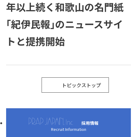
方と主な活動
会社概要
受賞歴
年以上続く和歌山の名門紙
例
COMPANY
ご支援の進め方と主な活動例
課題
企業情報
プラップグル
ープ
「紀伊民報」のニュースサイ
TOPICS
企業情報
ソリューション
新着情報
トと提携開始
Recruit
新着情報
トップメッセージ
SUSTAINABILITY
経営理念
PRAP PR JOURNAL
IR
ダイバーシティ宣言
海外事業
トピックストップ
役員紹介
IDPR
Contact
会社概要
採用情報
Recruit Information
プラップグループ