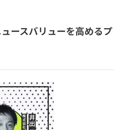
例
コーポレートガバナンス
プラップジャパンの書籍
受賞歴
×ニュースバリューを高めるプ