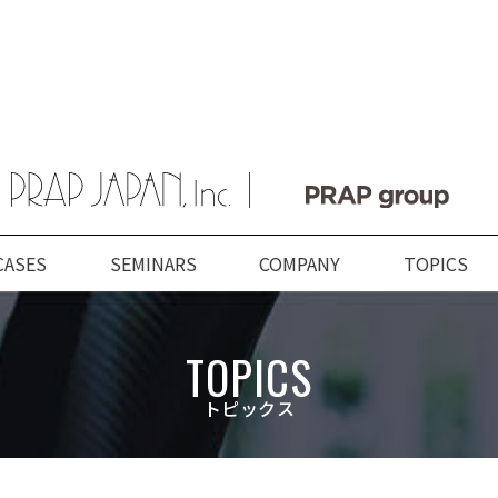
CASES
SEMINARS
COMPANY
TOPICS
ABOUT US
SERVICES
COMPANY
TOPICS
TOPICS
プラップジャパンに
サービス
企業情報
新着情報
トピックス
数字で見るプラップジャパ
業種
トップメッセージ
PRAP PR JOURNAL
プラップジャパンの特長
課題
経営理念
海外事業