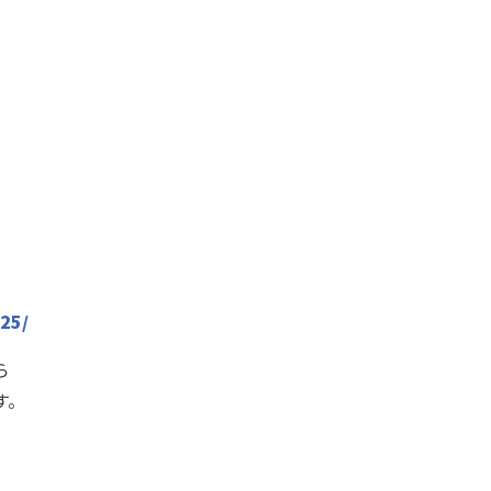
25/
ら
。