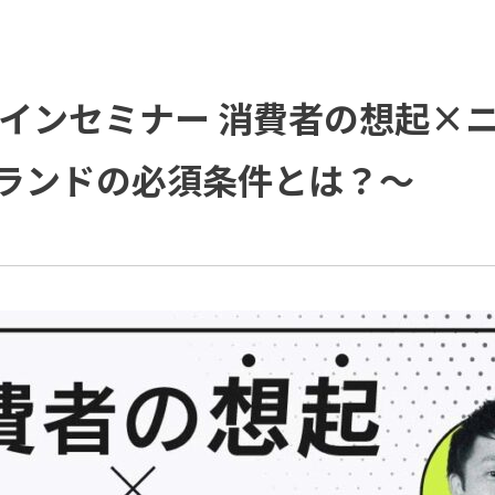
ご支援の進め方と主な活動
ソリューション
ダイバーシティ宣言
IDPR
役員紹介
会社概要
オンラインセミナー 消費者の想起
プラップグループ
ランドの必須条件とは？～