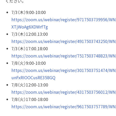
ください。
7/3（木）9:00-10:00
https://zoom.us/webinar/register/9717503739956/W
XTjWoAg6XDWrfTg
7/3（木）12:00₋13:00
https://zoom.us/webinar/register/4917503743250
7/3（木）17:00₋18:00
https://zoom.us/webinar/register/7517503748823
7/8（火）9:00-10:00
https://zoom.us/webinar/register/3017503751474/W
unFxRIOOCusRE358GQ
7/8（火）12:00-13:00
https://zoom.us/webinar/register/4317503756012/
7/8（火）17:00-18:00
https://zoom.us/webinar/register/9617503757789