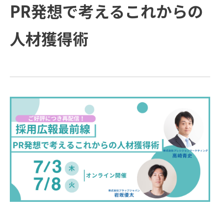
方と主な活動
会社概要
受賞歴
PR発想で考えるこれからの
例
COMPANY
ご支援の進め方と主な活動例
課題
企業情報
プラップグル
ープ
人材獲得術
TOPICS
企業情報
ソリューション
新着情報
Recruit
新着情報
トップメッセージ
SUSTAINABILITY
経営理念
PRAP PR JOURNAL
IR
ダイバーシティ宣言
海外事業
役員紹介
IDPR
Contact
会社概要
プラップグループ