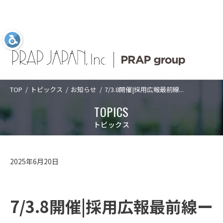
TOP
トピックス
お知らせ
7/3.8開催|採用広報最前線...
Language
日本語
ABOUT US
SERVICES
COMPANY
TOPICS
TOPICS
ABOUT US
プラップジャパン
サービス
企業情報
新着情報
プラップジャパンについて
トピックス
について
業種
トップメッセ
PRAP PR JOURNAL
アクセス
SERVICES
プラップジャパンについて
サービス
ージ
課題
海外事業
数字で見るプ
2025年6月20日
経営理念
沿革
ラップジャパ
ソリューショ
IDPR
ン
CASES
サービス
数字で見るプラップジャパン
ン
ダイバーシテ
コーポレート
ィ宣言
ガバナンス
プラップジャ
7/3.8開催|採用広報最前線ー
パンの特長
役員紹介
プラップジャ
SEMINARS
プラップジャパンの特長
業種
パンの書籍
ご支援の進め