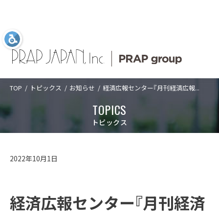
TOP
トピックス
お知らせ
経済広報センター『月刊経済広報...
Language
日本語
ABOUT US
SERVICES
COMPANY
TOPICS
TOPICS
ABOUT US
プラップジャパン
サービス
企業情報
新着情報
プラップジャパンについて
トピックス
について
業種
トップメッセ
PRAP PR JOURNAL
アクセス
SERVICES
プラップジャパンについて
サービス
ージ
課題
海外事業
数字で見るプ
2022年10月1日
経営理念
沿革
ラップジャパ
ソリューショ
IDPR
ン
CASES
サービス
数字で見るプラップジャパン
ン
ダイバーシテ
コーポレート
ィ宣言
ガバナンス
プラップジャ
経済広報センター『月刊経済
パンの特長
役員紹介
プラップジャ
SEMINARS
プラップジャパンの特長
業種
パンの書籍
ご支援の進め