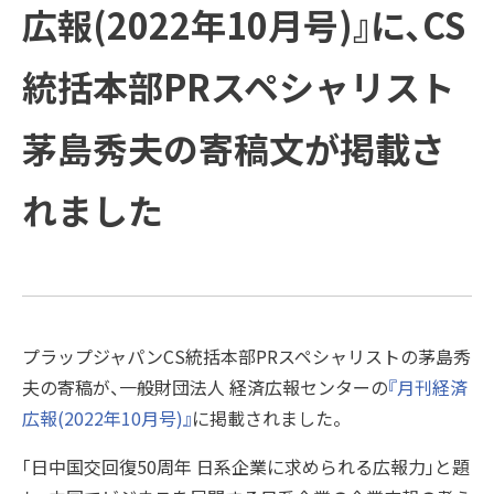
方と主な活動
会社概要
受賞歴
広報(2022年10月号)』に、CS
例
COMPANY
ご支援の進め方と主な活動例
課題
企業情報
プラップグル
ープ
統括本部PRスペシャリスト
TOPICS
企業情報
ソリューション
新着情報
茅島秀夫の寄稿文が掲載さ
Recruit
新着情報
トップメッセージ
れました
SUSTAINABILITY
経営理念
PRAP PR JOURNAL
IR
ダイバーシティ宣言
海外事業
役員紹介
IDPR
プラップジャパンCS統括本部PRスペシャリストの茅島秀
Contact
夫の寄稿が、一般財団法人 経済広報センターの
『月刊経済
広報(2022年10月号)』
に掲載されました。
会社概要
「日中国交回復50周年 日系企業に求められる広報力」と題
プラップグループ