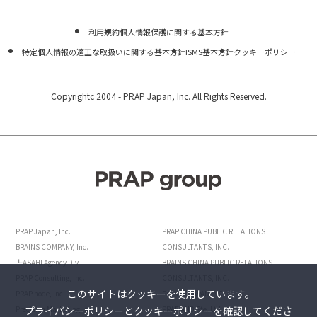
利用規約
個人情報保護に関する基本方針
特定個人情報の適正な取扱いに関する基本方針
ISMS基本方針
クッキーポリシー
Copyrightc 2004 -
PRAP Japan, Inc. All Rights Reserved.
PRAP Japan, Inc.
PRAP CHINA PUBLIC RELATIONS
BRAINS COMPANY, Inc.
CONSULTANTS, INC.
┗ASAHI Agency Div.
BRAINS CHINA PUBLIC RELATIONS
PRAP Consulting, Inc.
CONSULTANTS, INC.
このサイトはクッキーを使用しています。
PRAP node, Inc.
POINTS JAPAN INC.
プライバシーポリシー
と
クッキーポリシー
を確認してくださ
Precision Marketing,Inc.
PRAP AND Pte. Ltd.