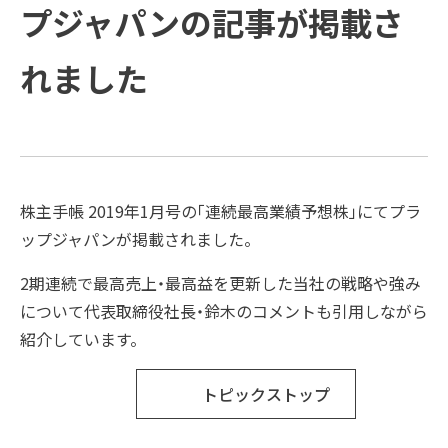
方と主な活動
会社概要
受賞歴
プジャパンの記事が掲載さ
例
COMPANY
ご支援の進め方と主な活動例
課題
企業情報
プラップグル
ープ
れました
TOPICS
企業情報
ソリューション
新着情報
Recruit
新着情報
トップメッセージ
SUSTAINABILITY
経営理念
PRAP PR JOURNAL
株主手帳 2019年1月号の「連続最高業績予想株」にてプラ
ップジャパンが掲載されました。
IR
ダイバーシティ宣言
海外事業
2期連続で最高売上・最高益を更新した当社の戦略や強み
について代表取締役社長・鈴木のコメントも引用しながら
役員紹介
IDPR
Contact
紹介しています。
会社概要
トピックストップ
プラップグループ