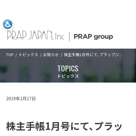
TOP
トピックス
お知らせ
株主手帳1月号にて、プラップジ...
Language
日本語
ABOUT US
SERVICES
COMPANY
TOPICS
TOPICS
ABOUT US
プラップジャパン
サービス
企業情報
新着情報
プラップジャパンについて
トピックス
について
業種
トップメッセ
PRAP PR JOURNAL
アクセス
SERVICES
プラップジャパンについて
サービス
ージ
課題
海外事業
数字で見るプ
2019年1月17日
経営理念
沿革
ラップジャパ
ソリューショ
IDPR
ン
CASES
サービス
数字で見るプラップジャパン
ン
ダイバーシテ
コーポレート
ィ宣言
ガバナンス
プラップジャ
株主手帳1月号にて、プラッ
パンの特長
役員紹介
プラップジャ
SEMINARS
プラップジャパンの特長
業種
パンの書籍
ご支援の進め