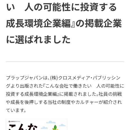
方と主な活動
会社概要
受賞歴
い 人の可能性に投資する
例
COMPANY
ご支援の進め方と主な活動例
課題
企業情報
プラップグル
ープ
成長環境企業編』の掲載企業
TOPICS
企業情報
ソリューション
新着情報
に選ばれました
Recruit
新着情報
トップメッセージ
SUSTAINABILITY
経営理念
PRAP PR JOURNAL
IR
ダイバーシティ宣言
海外事業
プラップジャパンは、(株)クロスメディア・パブリッシン
グより出版された『こんな会社で働きたい 人の可能性に
役員紹介
IDPR
投資する成長環境企業編』に掲載されました。社員の挑戦
Contact
や成長を後押しする当社の制度やカルチャーが紹介され
ています。
会社概要
プラップグループ