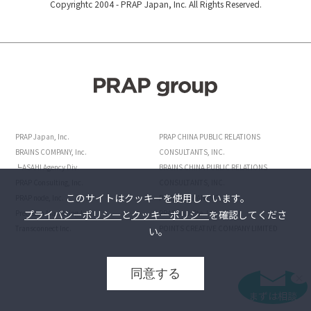
Copyrightc 2004 -
PRAP Japan, Inc. All Rights Reserved.
PRAP Japan, Inc.
PRAP CHINA PUBLIC RELATIONS
BRAINS COMPANY, Inc.
CONSULTANTS, INC.
┗ASAHI Agency Div.
BRAINS CHINA PUBLIC RELATIONS
PRAP Consulting, Inc.
CONSULTANTS, INC.
このサイトはクッキーを使用しています。
PRAP node, Inc.
POINTS JAPAN INC.
プライバシーポリシー
と
クッキーポリシー
を確認してくださ
Precision Marketing,Inc.
PRAP AND Pte. Ltd.
Transconnect Inc.
POINTS CREATIVE COMPANY LIMITED
い。
同意する
まずは相談