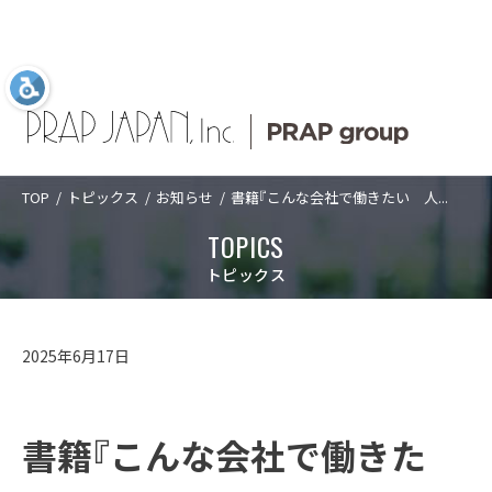
TOP
トピックス
お知らせ
書籍『こんな会社で働きたい 人...
Language
日本語
ABOUT US
SERVICES
COMPANY
TOPICS
TOPICS
ABOUT US
プラップジャパン
サービス
企業情報
新着情報
プラップジャパンについて
トピックス
について
業種
トップメッセ
PRAP PR JOURNAL
アクセス
SERVICES
プラップジャパンについて
サービス
ージ
課題
海外事業
数字で見るプ
2025年6月17日
経営理念
沿革
ラップジャパ
ソリューショ
IDPR
ン
CASES
サービス
数字で見るプラップジャパン
ン
ダイバーシテ
コーポレート
ィ宣言
ガバナンス
プラップジャ
書籍『こんな会社で働きた
パンの特長
役員紹介
プラップジャ
SEMINARS
プラップジャパンの特長
業種
パンの書籍
ご支援の進め