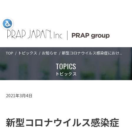
TOP
トピックス
お知らせ
新型コロナウイルス感染症におけ...
Language
日本語
ABOUT US
SERVICES
COMPANY
TOPICS
TOPICS
ABOUT US
プラップジャパン
サービス
企業情報
新着情報
プラップジャパンについて
トピックス
について
業種
トップメッセ
PRAP PR JOURNAL
アクセス
SERVICES
プラップジャパンについて
サービス
ージ
課題
海外事業
数字で見るプ
2021年3月4日
経営理念
沿革
ラップジャパ
ソリューショ
IDPR
ン
CASES
サービス
数字で見るプラップジャパン
ン
ダイバーシテ
コーポレート
ィ宣言
ガバナンス
プラップジャ
新型コロナウイルス感染症
パンの特長
役員紹介
プラップジャ
SEMINARS
プラップジャパンの特長
業種
パンの書籍
ご支援の進め