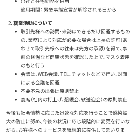
出社と在宅勤務を併用
適用期間： 緊急事態宣言が解除される日から
アクセス
就業活動について
取引先様への訪問・来訪はできるだけ回避するもの
沿革
の、業務により対応が必要な場合は上長の許可（あ
わせて取引先様への往来は先方の承認）を得て、事
コーポレートガバナンス
前の検温など健康状態を確認した上で、マスク着用
のもと行う
プラップジャパンの書籍
会議は、WEB会議、TEL、チャットなどで行い、対面
による会議を回避
受賞歴
不要不急の出張は原則禁止
宴席（社内の打上げ、懇親会、歓送迎会）の原則禁止
今後も社会情勢に応じた迅速な対応を行うことで感染拡
大の防止に努め、今後の状況に応じ段階的に変更を行いな
がら、お客様へのサービスを継続的に提供してまいりま