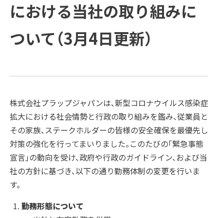
方と主な活動
会社概要
受賞歴
における当社の取り組みに
例
COMPANY
ご支援の進め方と主な活動例
課題
企業情報
プラップグル
ープ
ついて（3月4日更新）
TOPICS
企業情報
ソリューション
新着情報
Recruit
新着情報
トップメッセージ
SUSTAINABILITY
経営理念
PRAP PR JOURNAL
株式会社プラップジャパンは、新型コロナウイルス感染症
拡大における社会情勢と行政の取り組みを鑑み、従業員と
IR
ダイバーシティ宣言
海外事業
その家族、ステークホルダーの皆様の安全確保を最優先し
対策の強化を行ってまいりました。このたびの「緊急事態
役員紹介
IDPR
宣言」の動向を受け、政府や行政のガイドライン、および当
Contact
社の方針に基づき、以下の通り勤務体制の変更を行いま
す。
会社概要
勤務形態について
プラップグループ