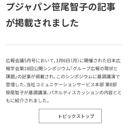
方と主な活動
会社概要
受賞歴
プジャパン笹尾智子の記事
例
COMPANY
ご支援の進め方と主な活動例
課題
企業情報
プラップグル
ープ
が掲載されました
TOPICS
企業情報
ソリューション
新着情報
Recruit
新着情報
トップメッセージ
SUSTAINABILITY
経営理念
PRAP PR JOURNAL
広報会議5月号において、3月6日（月）に開催された日本広
報学会第18回公開シンポジウム「グループ広報の現状と
IR
ダイバーシティ宣言
海外事業
課題」の記事が掲載され、このシンポジウムに基調講演で
登壇した、当社コミュニケーションサービス本部 第8部
役員紹介
IDPR
笹尾智子が基調講演、パネルディスカッションの内容とと
Contact
もに紹介されました。
会社概要
トピックストップ
プラップグループ