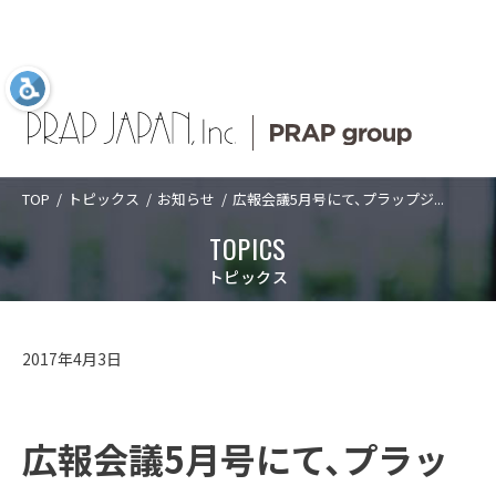
TOP
トピックス
お知らせ
広報会議5月号にて、プラップジ...
Language
日本語
ABOUT US
SERVICES
COMPANY
TOPICS
TOPICS
ABOUT US
プラップジャパン
サービス
企業情報
新着情報
プラップジャパンについて
トピックス
について
業種
トップメッセ
PRAP PR JOURNAL
アクセス
SERVICES
プラップジャパンについて
サービス
ージ
課題
海外事業
数字で見るプ
2017年4月3日
経営理念
沿革
ラップジャパ
ソリューショ
IDPR
ン
CASES
サービス
数字で見るプラップジャパン
ン
ダイバーシテ
コーポレート
ィ宣言
ガバナンス
プラップジャ
広報会議5月号にて、プラッ
パンの特長
役員紹介
プラップジャ
SEMINARS
プラップジャパンの特長
業種
パンの書籍
ご支援の進め