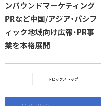
方と主な活動
会社概要
受賞歴
ンバウンドマーケティング
例
COMPANY
ご支援の進め方と主な活動例
課題
企業情報
プラップグル
ープ
PRなど中国/アジア・パシフ
TOPICS
企業情報
ソリューション
新着情報
ィック地域向け広報･PR事
Recruit
新着情報
トップメッセージ
業を本格展開
SUSTAINABILITY
経営理念
PRAP PR JOURNAL
IR
ダイバーシティ宣言
海外事業
役員紹介
IDPR
Contact
トピックストップ
会社概要
プラップグループ