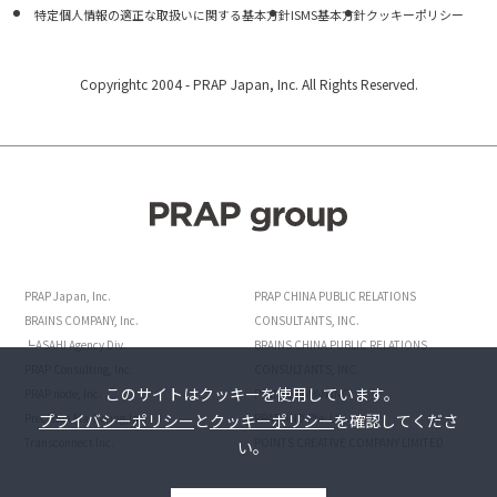
特定個人情報の適正な取扱いに関する基本方針
ISMS基本方針
クッキーポリシー
Copyrightc 2004 -
PRAP Japan, Inc. All Rights Reserved.
PRAP Japan, Inc.
PRAP CHINA PUBLIC RELATIONS
BRAINS COMPANY, Inc.
CONSULTANTS, INC.
┗ASAHI Agency Div.
BRAINS CHINA PUBLIC RELATIONS
PRAP Consulting, Inc.
CONSULTANTS, INC.
このサイトはクッキーを使用しています。
PRAP node, Inc.
POINTS JAPAN INC.
プライバシーポリシー
と
クッキーポリシー
を確認してくださ
Precision Marketing,Inc.
PRAP AND Pte. Ltd.
Transconnect Inc.
POINTS CREATIVE COMPANY LIMITED
い。