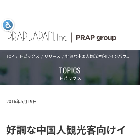
TOP
トピックス
リリース
好調な中国人観光客向けインバウ...
Language
日本語
ABOUT US
SERVICES
COMPANY
TOPICS
TOPICS
ABOUT US
プラップジャパン
サービス
企業情報
新着情報
プラップジャパンについて
トピックス
について
業種
トップメッセ
PRAP PR JOURNAL
アクセス
SERVICES
プラップジャパンについて
サービス
ージ
課題
海外事業
数字で見るプ
2016年5月19日
経営理念
沿革
ラップジャパ
ソリューショ
IDPR
ン
CASES
サービス
数字で見るプラップジャパン
ン
ダイバーシテ
コーポレート
ィ宣言
ガバナンス
プラップジャ
好調な中国人観光客向けイ
パンの特長
役員紹介
プラップジャ
SEMINARS
プラップジャパンの特長
業種
パンの書籍
ご支援の進め