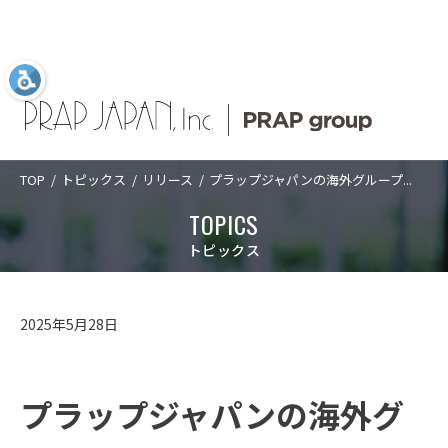
TOP
トピックス
リリース
プラップジャパンの海外グループ...
Language
日本語
ABOUT US
SERVICES
COMPANY
TOPICS
TOPICS
ABOUT US
プラップジャパン
サービス
企業情報
新着情報
プラップジャパンについて
トピックス
について
業種
トップメッセ
PRAP PR JOURNAL
アクセス
SERVICES
プラップジャパンについて
サービス
ージ
課題
海外事業
数字で見るプ
2025年5月28日
経営理念
沿革
ラップジャパ
ソリューショ
IDPR
ン
CASES
サービス
数字で見るプラップジャパン
ン
ダイバーシテ
コーポレート
ィ宣言
ガバナンス
プラップジャ
プラップジャパンの海外グ
パンの特長
役員紹介
プラップジャ
SEMINARS
プラップジャパンの特長
業種
パンの書籍
ご支援の進め