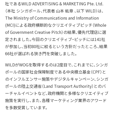
社であるWILD ADVERTISING & MARKETING Pte. Ltd.
（本社 シンガポール、代表者 山本 紘章 、以下 WILD）は、
アクセス
The Ministry of Communications and Information
(MCI)による政府横断的なクリエイティブピッチ（Whole
沿革
of Government Creative Pitch）の結果、優先代理店に選
定されました。今回のクリエイティブ・ピッチには141社
コーポレートガバナンス
が参加し、当初80社に絞るという方針だったところ、結果
66社が選ばれる狭き門を突破しました。
プラップジャパンの書籍
WILDがWOGを取得するのは2度目で、これまでに、シンガ
受賞歴
ポールの国家社会保障制度である中央積立基金（CPF）と
のインフルエンサー施策やデジタルキャンペーン、シンガ
ポールの陸上交通省（Land Transport Authority）とのバ
ーチャルイベントなど、政府機関と多様なクリエイティブ
施策を実行し、また、各種マーケティング業界のアワード
を多数受賞しています。