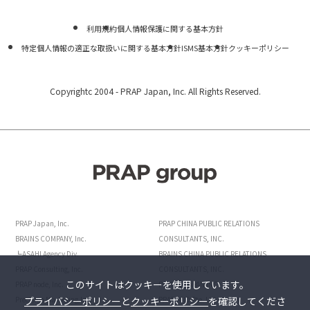
利用規約
個人情報保護に関する基本方針
特定個人情報の適正な取扱いに関する基本方針
ISMS基本方針
クッキーポリシー
Copyrightc 2004 -
PRAP Japan, Inc. All Rights Reserved.
PRAP Japan, Inc.
PRAP CHINA PUBLIC RELATIONS
BRAINS COMPANY, Inc.
CONSULTANTS, INC.
┗ASAHI Agency Div.
BRAINS CHINA PUBLIC RELATIONS
PRAP Consulting, Inc.
CONSULTANTS, INC.
このサイトはクッキーを使用しています。
PRAP node, Inc.
POINTS JAPAN INC.
プライバシーポリシー
と
クッキーポリシー
を確認してくださ
Precision Marketing,Inc.
PRAP AND Pte. Ltd.