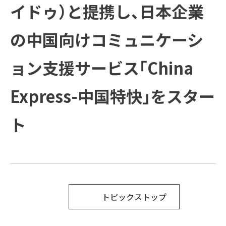
方と主な活動
会社概要
受賞歴
イドゥ）と提携し、日本企業
例
COMPANY
ご支援の進め方と主な活動例
課題
企業情報
プラップグル
ープ
の中国向けコミュニケーシ
TOPICS
企業情報
ソリューション
新着情報
ョン支援サービス「China
Recruit
新着情報
トップメッセージ
Express-中国特快」をスター
SUSTAINABILITY
経営理念
PRAP PR JOURNAL
ト
IR
ダイバーシティ宣言
海外事業
役員紹介
IDPR
Contact
会社概要
トピックストップ
プラップグループ