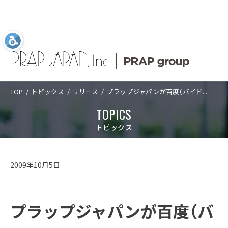
TOP
トピックス
リリース
プラップジャパンが百度（バイド...
Language
日本語
ABOUT US
SERVICES
COMPANY
TOPICS
TOPICS
ABOUT US
プラップジャパン
サービス
企業情報
新着情報
プラップジャパンについて
トピックス
について
業種
トップメッセ
PRAP PR JOURNAL
アクセス
SERVICES
プラップジャパンについて
サービス
ージ
課題
海外事業
数字で見るプ
2009年10月5日
経営理念
沿革
ラップジャパ
ソリューショ
IDPR
ン
CASES
サービス
数字で見るプラップジャパン
ン
ダイバーシテ
コーポレート
ィ宣言
ガバナンス
プラップジャ
プラップジャパンが百度（バ
パンの特長
役員紹介
プラップジャ
SEMINARS
プラップジャパンの特長
業種
パンの書籍
ご支援の進め