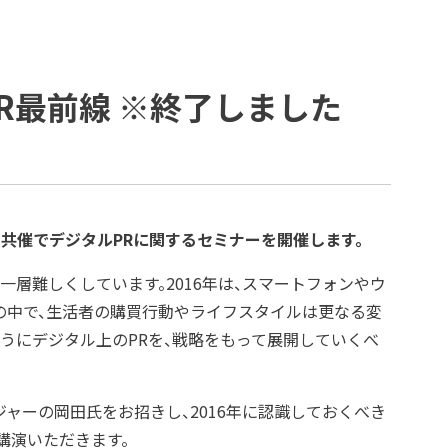
例
コーポレートガバナンス
プラップジャパンの書籍
受賞歴
R最前線 ※終了しました
yと共催でデジタルPRに関するセミナーを開催します。
層難しくしています。2016年は、スマートフォンやウ
の中で、生活者の購買行動やライフスタイルは更なる変
うにデジタル上のPRを、戦略をもって展開していくべ
ャーの岡田氏をお招きし、2016年に認識しておくべき
講演いただきます。