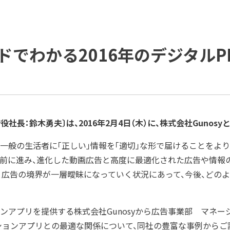
ご支援の進め方と主な活動
ソリューション
ダイバーシティ宣言
IDPR
役員紹介
会社概要
ドでわかる2016年のデジタルP
プラップグループ
社長：鈴木勇夫〕は、2016年2月4日（木）に、株式会社Gunos
般の生活者に「正しい」情報を「適切」な形で届けることをより一
り前に進み、進化した動画広告と高度に最適化された広告や情報
と広告の境界が一層曖昧になっていく状況にあって、今後、どのよ
アプリを提供する株式会社Gunosyから広告事業部 マネージ
ションアプリとの最適な関係について、同社の豊富な事例からご