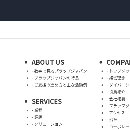
ABOUT US
COMPA
- 数字で見るプラップジャパン
- トップメ
- プラップジャパンの特長
- 経営理念
- ご支援の進め方と主な活動例
- ダイバー
- 役員紹介
- 会社概要
SERVICES
- プラップ
- 業種
- アクセス
- 課題
- 沿革
- ソリューション
- コーポレ