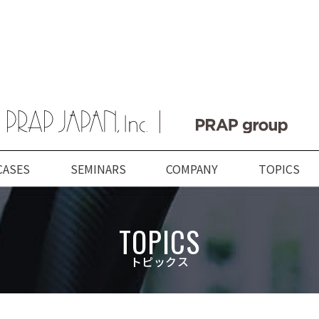
CASES
SEMINARS
COMPANY
TOPICS
ABOUT US
SERVICES
COMPANY
TOPICS
TOPICS
プラップジャパンに
サービス
企業情報
新着情報
トピックス
数字で見るプラップジャパ
業種
トップメッセージ
PRAP PR JOURNAL
プラップジャパンの特長
課題
経営理念
海外事業