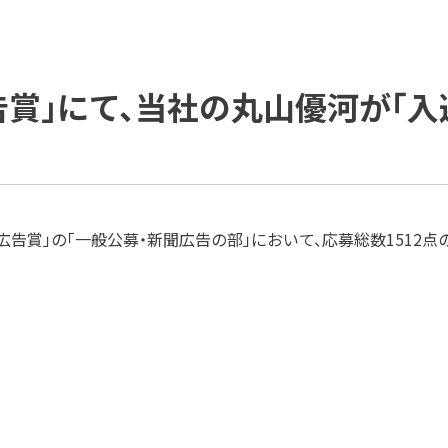
ご支援の進め方と主な活動
ソリューション
ダイバーシティ宣言
IDPR
役員紹介
会社概要
広告賞」にて、当社の丸山優河が「入
プラップグループ
朝日広告賞」の「一般公募・新聞広告の部」において、応募総数1512