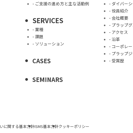
- ご支援の進め方と主な活動例
- ダイバー
- 役員紹介
- 会社概要
SERVICES
- プラップ
- 業種
- アクセス
- 課題
- 沿革
- ソリューション
- コーポレ
- プラップ
CASES
- 受賞歴
SEMINARS
いに関する基本方針
ISMS基本方針
クッキーポリシー