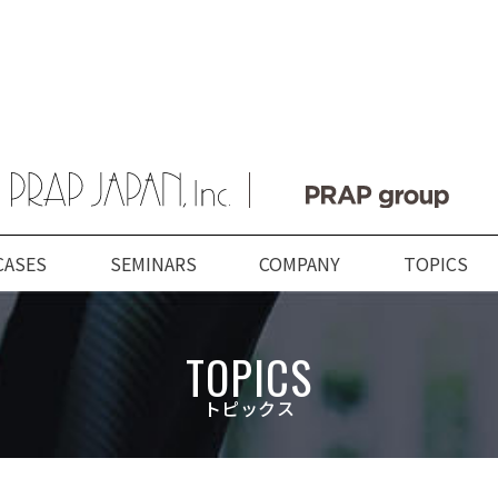
CASES
SEMINARS
COMPANY
TOPICS
ABOUT US
SERVICES
COMPANY
TOPICS
TOPICS
プラップジャパンに
サービス
企業情報
新着情報
トピックス
数字で見るプラップジャパ
業種
トップメッセージ
PRAP PR JOURNAL
プラップジャパンの特長
課題
経営理念
海外事業