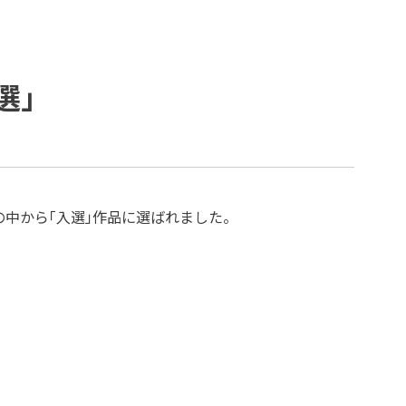
例
コーポレートガバナンス
プラップジャパンの書籍
受賞歴
選」
点の中から「入選」作品に選ばれました。