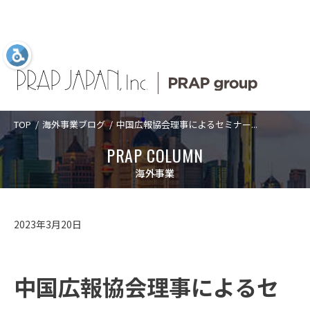
TOP
海外事業ブログ
中国広報協会理事によるセミナー...
Language
日本語
ABOUT US
SERVICES
COMPANY
TOPICS
PRAP COLUMN
ABOUT US
プラップジャパン
サービス
企業情報
新着情報
プラップジャパンについて
海外事業
について
業種
トップメッセ
PRAP PR JOURNAL
アクセス
SERVICES
プラップジャパンについて
サービス
ージ
課題
海外事業
数字で見るプ
2023年3月20日
経営理念
沿革
ラップジャパ
ソリューショ
IDPR
ン
CASES
サービス
数字で見るプラップジャパン
ン
ダイバーシテ
コーポレート
ィ宣言
ガバナンス
プラップジャ
中国広報協会理事によるセ
パンの特長
役員紹介
プラップジャ
SEMINARS
プラップジャパンの特長
業種
パンの書籍
ご支援の進め