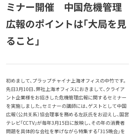
方と主な活動
会社概要
受賞歴
ミナー開催 中国危機管理
例
COMPANY
ご支援の進め方と主な活動例
課題
企業情報
プラップグル
ープ
広報のポイントは「大局を見
TOPICS
企業情報
ソリューション
新着情報
ること」
Recruit
新着情報
トップメッセージ
SUSTAINABILITY
経営理念
PRAP PR JOURNAL
IR
ダイバーシティ宣言
海外事業
初めまして、プラップチャイナ上海オフィスの中竹です。
先日3月10日、弊社上海オフィスにおきまして、クライア
役員紹介
IDPR
ント企業様をお招きした危機管理広報に関するセミナー
Contact
を実施しました。セミナーの講師には、ゲストとして中国
広報（公共关系）協会理事を務める左跃氏をお迎えし、国営
会社概要
テレビ「CCTV」が毎年3月15日に放映し、その年の消費者
問題を具体的な会社を挙げながら特集する「315晩会」を
プラップグループ