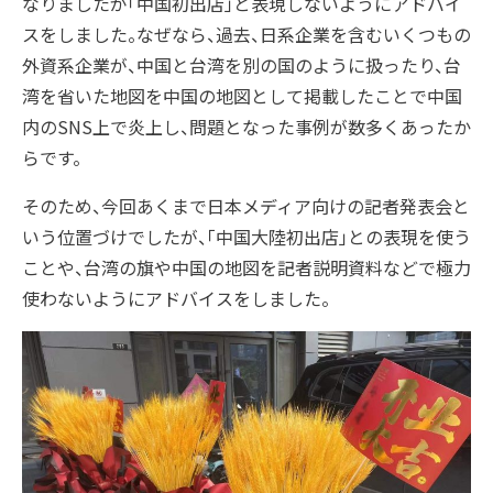
なりましたが「中国初出店」と表現しないようにアドバイ
スをしました。なぜなら、過去、日系企業を含むいくつもの
アクセス
外資系企業が、中国と台湾を別の国のように扱ったり、台
湾を省いた地図を中国の地図として掲載したことで中国
沿革
内のSNS上で炎上し、問題となった事例が数多くあったか
らです。
コーポレートガバナンス
そのため、今回あくまで日本メディア向けの記者発表会と
いう位置づけでしたが、「中国大陸初出店」との表現を使う
プラップジャパンの書籍
ことや、台湾の旗や中国の地図を記者説明資料などで極力
使わないようにアドバイスをしました。
受賞歴