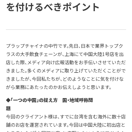
方と主な活動
会社概要
受賞歴
を付けるべきポイント
例
COMPANY
ご支援の進め方と主な活動例
課題
企業情報
プラップグル
ープ
TOPICS
企業情報
ソリューション
新着情報
Recruit
新着情報
トップメッセージ
プラップチャイナの中竹です。先日、日本で業界トップク
ラスの大手飲食チェーンが、上海にて中国大陸1号店を出
SUSTAINABILITY
経営理念
PRAP PR JOURNAL
店した際、メディア向け広報活動をお手伝いさせていただ
きました。多くのメディアに取り上げていただくことがで
IR
ダイバーシティ宣言
海外事業
きましたが、今回私たちが、どのようなことに気を付けな
がら業務にあたったのかお伝えしようと思います。
役員紹介
IDPR
Contact
◆「一つの中国」の捉え方 国・地域呼称問
題
会社概要
今回のクライアント様は、すでに台湾を含む海外に数十店
舗のお店を運営されています。今回は中国大陸に初出店と
プラップグループ