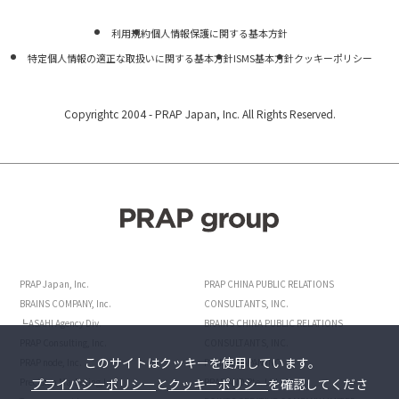
利用規約
個人情報保護に関する基本方針
特定個人情報の適正な取扱いに関する基本方針
ISMS基本方針
クッキーポリシー
Copyrightc 2004 -
PRAP Japan, Inc. All Rights Reserved.
PRAP Japan, Inc.
PRAP CHINA PUBLIC RELATIONS
BRAINS COMPANY, Inc.
CONSULTANTS, INC.
┗ASAHI Agency Div.
BRAINS CHINA PUBLIC RELATIONS
PRAP Consulting, Inc.
CONSULTANTS, INC.
このサイトはクッキーを使用しています。
PRAP node, Inc.
POINTS JAPAN INC.
プライバシーポリシー
と
クッキーポリシー
を確認してくださ
Precision Marketing,Inc.
PRAP AND Pte. Ltd.